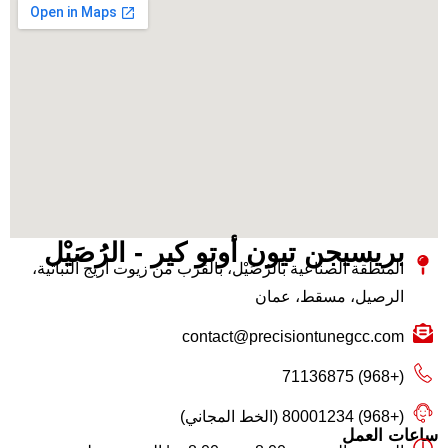
بريسيجن تيون أوتو كير - الرُصَيْل
المنطقة الصناعية بالرُصَيْل، بالقرب من زيوت أريج النباتية،
الرصيل، مسقط، عمان
contact@precisiontunegcc.com
(+968) 71136875
(+968) 80001234 (الخط المجاني)
ساعات العمل